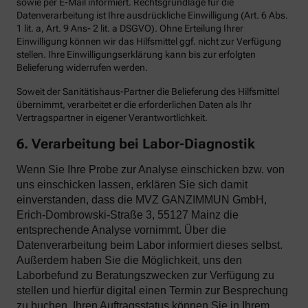
sowie per E-Mail informiert. Rechtsgrundlage für die
Datenverarbeitung ist Ihre ausdrückliche Einwilligung (Art. 6 Abs.
1 lit. a, Art. 9 Ans- 2 lit. a DSGVO). Ohne Erteilung Ihrer
Einwilligung können wir das Hilfsmittel ggf. nicht zur Verfügung
stellen. Ihre Einwilligungserklärung kann bis zur erfolgten
Belieferung widerrufen werden.
Soweit der Sanitätishaus-Partner die Belieferung des Hilfsmittel
übernimmt, verarbeitet er die erforderlichen Daten als Ihr
Vertragspartner in eigener Verantwortlichkeit.
6. Verarbeitung bei Labor-Diagnostik
Wenn Sie Ihre Probe zur Analyse einschicken bzw. von
uns einschicken lassen, erklären Sie sich damit
einverstanden, dass die MVZ GANZIMMUN GmbH,
Erich-Dombrowski-Straße 3, 55127 Mainz die
entsprechende Analyse vornimmt. Über die
Datenverarbeitung beim Labor informiert dieses selbst.
Außerdem haben Sie die Möglichkeit, uns den
Laborbefund zu Beratungszwecken zur Verfügung zu
stellen und hierfür digital einen Termin zur Besprechung
zu buchen. Ihren Auftragsstatus können Sie in Ihrem