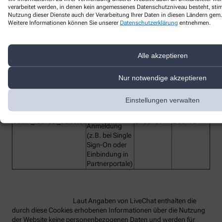
verarbeitet werden, in denen kein angemessenes Datenschutzniveau besteht, stimm
Nutzung dieser Dienste auch der Verarbeitung Ihrer Daten in diesen Ländern gem. 
Bezeichnung des
Weitere Informationen können Sie unserer
Datenschutzerklärung
entnehmen.
Funktion
Anbieter
Laufzeit
Dienstes
lc_cid
Customer ID
LiveChat
2 Jahre
Alle akzeptieren
Customer
lc_cst
LiveChat
2 Jahre
Secure Token
Nur notwendige akzeptieren
Technisches
Hilfs-Cookie,
rüft beim
Einstellungen verwalten
Redirect die
OAuth-
oauth_redirect_detector
LiveChat
2 Jahre
Anmeldung
(z.B. bei Single
Sign-On oder
Einbindung in
Partnerportale)
Laut Angaben von LiveChat enthalten die
durch diese Cookies erhobenen Informationen über die Nutzung
der Website keine personenbezogenen Daten und werden für