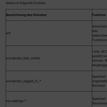
dabei um folgende Cookies:
Bezeichnung
des Dienstes
Funktion
Administr
das
acf
seitenübe
Funktionen
Liest, ob 
gesetzt w
wordpress_test_cookie
können. N
eingelogg
Speichert
wordpress_logged_in_*
angemeld
Benutzer
Speichert
wp-settings-*
Benutzere