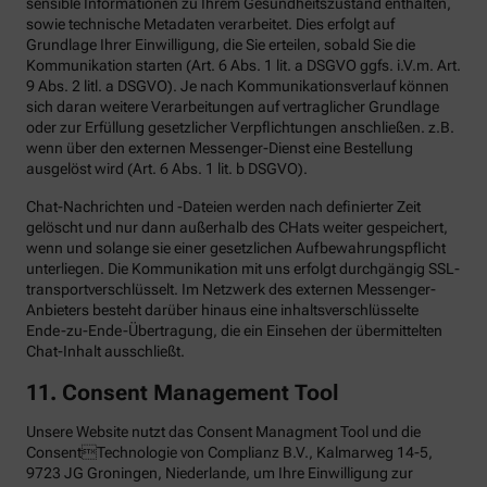
sensible Informationen zu Ihrem Gesundheitszustand enthalten,
sowie technische Metadaten verarbeitet. Dies erfolgt auf
Grundlage Ihrer Einwilligung, die Sie erteilen, sobald Sie die
Kommunikation starten (Art. 6 Abs. 1 lit. a DSGVO ggfs. i.V.m. Art.
9 Abs. 2 litl. a DSGVO). Je nach Kommunikationsverlauf können
sich daran weitere Verarbeitungen auf vertraglicher Grundlage
oder zur Erfüllung gesetzlicher Verpflichtungen anschließen. z.B.
wenn über den externen Messenger-Dienst eine Bestellung
ausgelöst wird (Art. 6 Abs. 1 lit. b DSGVO).
Chat-Nachrichten und -Dateien werden nach definierter Zeit
gelöscht und nur dann außerhalb des CHats weiter gespeichert,
wenn und solange sie einer gesetzlichen Aufbewahrungspflicht
unterliegen. Die Kommunikation mit uns erfolgt durchgängig SSL-
transportverschlüsselt. Im Netzwerk des externen Messenger-
Anbieters besteht darüber hinaus eine inhaltsverschlüsselte
Ende-zu-Ende-Übertragung, die ein Einsehen der übermittelten
Chat-Inhalt ausschließt.
11. Consent Management Tool
Unsere Website nutzt das Consent Managment Tool und die
ConsentTechnologie von Complianz B.V., Kalmarweg 14-5,
9723 JG Groningen, Niederlande, um Ihre Einwilligung zur