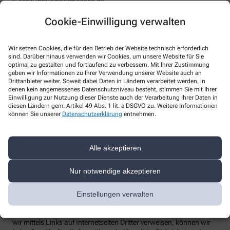
E-Mail: info@pharmassec.de
Webseite: www.pharmassec.de
Cookie-Einwilligung verwalten
Datenschutzbeauftragter
:
Den/Die betriebliche/-n Datenschutzbeauftragte/-n unserer
Apotheke können Sie hier erreichen:
Wir setzen Cookies, die für den Betrieb der Website technisch erforderlich
sind. Darüber hinaus verwenden wir Cookies, um unsere Website für Sie
optimal zu gestalten und fortlaufend zu verbessern. Mit Ihrer Zustimmung
geben wir Informationen zu Ihrer Verwendung unserer Website auch an
Telefon
:
Drittanbieter weiter. Soweit dabei Daten in Ländern verarbeitet werden, in
Fax
:
denen kein angemessenes Datenschutzniveau besteht, stimmen Sie mit Ihrer
Email
:
Einwilligung zur Nutzung dieser Dienste auch der Verarbeitung Ihrer Daten in
diesen Ländern gem. Artikel 49 Abs. 1 lit. a DSGVO zu. Weitere Informationen
Website
:
können Sie unserer
Datenschutzerklärung
entnehmen.
Weitere Hinweise
Streitschlichtung
Alle akzeptieren
Wir sind weder verpflichtet noch bereit, an einem
Streitbeilegungsverfahren vor einer Verbraucherschlichtungsstelle
Nur notwendige akzeptieren
teilzunehmen.
Haftung
Einstellungen verwalten
Wir sind für unsere Inhalte verantwortlich. Alle Inhalte werden mit
der gebotenen Sorgfalt und nach bestem Wissen erstellt. Soweit
wir mittels Links auf Internetseiten Dritter verweisen, können wir